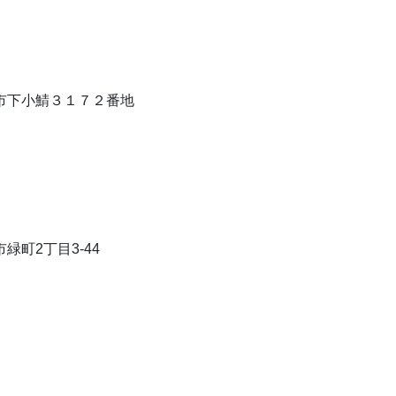
山口市下小鯖３１７２番地
市緑町2丁目3-44